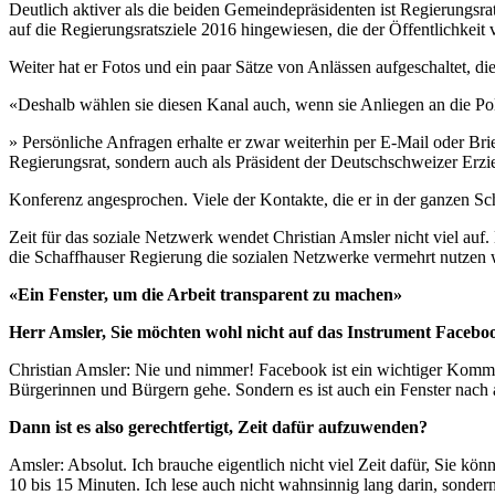
Deutlich aktiver als die beiden Gemeindepräsidenten ist Regierungsra
auf die Regierungsratsziele 2016 hingewiesen, die der Öffentlichkeit 
Weiter hat er Fotos und ein paar Sätze von Anlässen aufgeschaltet, d
«Deshalb wählen sie diesen Kanal auch, wenn sie Anliegen an die Pol
» Persönliche Anfragen erhalte er zwar weiterhin per E-Mail oder Bri
Regierungsrat, sondern auch als Präsident der Deutschschweizer Erzi
Konferenz angesprochen. Viele der Kontakte, die er in der ganzen S
Zeit für das soziale Netzwerk wendet Christian Amsler nicht viel auf
die Schaffhauser Regierung die sozialen Netzwerke vermehrt nutzen 
«Ein Fenster, um die Arbeit transparent zu machen»
Herr Amsler, Sie möchten wohl nicht auf das Instrument Facebo
Christian Amsler: Nie und nimmer! Facebook ist ein wichtiger Kommun
Bürgerinnen und Bürgern gehe. Sondern es ist auch ein Fenster nach au
Dann ist es also gerechtfertigt, Zeit dafür aufzuwenden?
Amsler: Absolut. Ich brauche eigentlich nicht viel Zeit dafür, Sie k
10 bis 15 Minuten. Ich lese auch nicht wahnsinnig lang darin, sonder