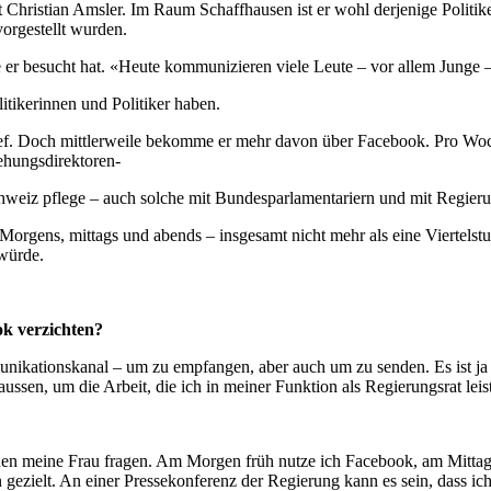
t Christian Amsler. Im Raum Schaffhausen ist er wohl derjenige Politik
vorgestellt wurden.
ie er besucht hat. «Heute kommunizieren viele Leute – vor allem Junge 
itikerinnen und Politiker haben.
ef. Doch mittlerweile bekomme er mehr davon über Facebook. Pro Woche 
ehungsdirektoren-
chweiz pflege – auch solche mit Bundesparlamentariern und mit Regier
. Morgens, mittags und abends – insgesamt nicht mehr als eine Viertels
würde.
ok verzichten?
ikationskanal – um zu empfangen, aber auch um zu senden. Es ist ja n
ssen, um die Arbeit, die ich in meiner Funktion als Regierungsrat leis
önnen meine Frau fragen. Am Morgen früh nutze ich Facebook, am Mittag 
n gezielt. An einer Pressekonferenz der Regierung kann es sein, dass i