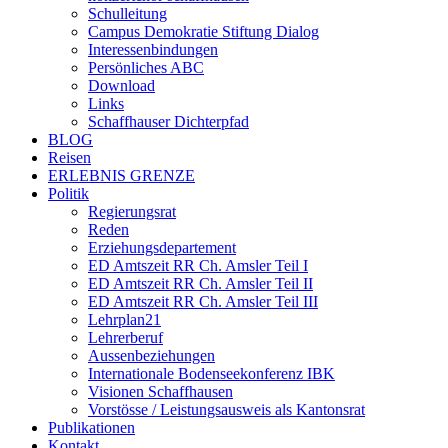
Schulleitung
Campus Demokratie Stiftung Dialog
Interessenbindungen
Persönliches ABC
Download
Links
Schaffhauser Dichterpfad
BLOG
Reisen
ERLEBNIS GRENZE
Politik
Regierungsrat
Reden
Erziehungsdepartement
ED Amtszeit RR Ch. Amsler Teil I
ED Amtszeit RR Ch. Amsler Teil II
ED Amtszeit RR Ch. Amsler Teil III
Lehrplan21
Lehrerberuf
Aussenbeziehungen
Internationale Bodenseekonferenz IBK
Visionen Schaffhausen
Vorstösse / Leistungsausweis als Kantonsrat
Publikationen
Kontakt