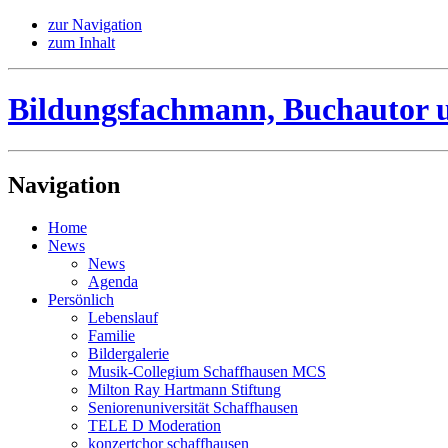
zur Navigation
zum Inhalt
Bildungsfachmann, Buchautor 
Navigation
Home
News
News
Agenda
Persönlich
Lebenslauf
Familie
Bildergalerie
Musik-Collegium Schaffhausen MCS
Milton Ray Hartmann Stiftung
Seniorenuniversität Schaffhausen
TELE D Moderation
konzertchor schaffhausen