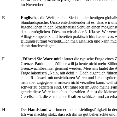
im November!
E
Englisch
, - die Weltsprache. Sie ist in der heutigen globali
Standardsprache. Umso entscheidender ist es, dass wir un
Jugendlichen in den Schaffhauser Schulen einen möglichs
dazu ermöglichen. Dies tun wir ab der 3. Klasse. Wir verm
Alltagskompetenz und bereiten praktisch fürs Leben vor, w
Bildungsauftrag vorsieht...Ich mag Englisch und kann mic
damit durchschlagen.
F
„
Führed Sie Ware mit
?“ lautet die typische Frage eines 
Grenze. Pardon, ein Zöllner will ja heute nicht mehr Zölln
Grenzwachtbeamter genannt werden. Meistens lautet die A
Frage lakonisch „Nein, nüt debii!“. Doch eigentlich führe
einen Rucksack mit unsichtbaren Waren und Lebensgütern 
man aber zugegebenermassen nicht verzollen kann, weil s
schwer zu beziffern sind. Oft führe ich im Auto meine
Fam
gerade diese Ware ist nicht zu bezahlen. Sie ist die kleinste
Gesellschaft, die es mit aller Kraft zu schützen und zu erha
H
Der
Handstand
war immer meine Lieblingstätigkeit in de
Ich war mächtig stolz, dass ich ihn so gut beherrschte un