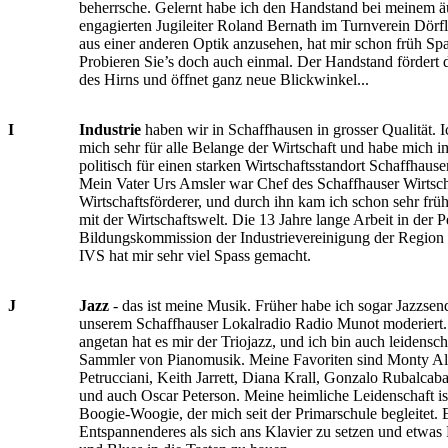
beherrsche. Gelernt habe ich den Handstand bei meinem ä
engagierten Jugileiter Roland Bernath im Turnverein Dörf
aus einer anderen Optik anzusehen, hat mir schon früh Spas
Probieren Sie’s doch auch einmal. Der Handstand fördert
des Hirns und öffnet ganz neue Blickwinkel...
I
Industrie
haben wir in Schaffhausen in grosser Qualität. Ic
mich sehr für alle Belange der Wirtschaft und habe mich 
politisch für einen starken Wirtschaftsstandort Schaffhause
Mein Vater Urs Amsler war Chef des Schaffhauser Wirtsch
Wirtschaftsförderer, und durch ihn kam ich schon sehr frü
mit der Wirtschaftswelt. Die 13 Jahre lange Arbeit in der 
Bildungskommission der Industrievereinigung der Region
IVS hat mir sehr viel Spass gemacht.
J
Jazz
- das ist meine Musik. Früher habe ich sogar Jazzse
unserem Schaffhauser Lokalradio Radio Munot moderiert
angetan hat es mir der Triojazz, und ich bin auch leidensch
Sammler von Pianomusik. Meine Favoriten sind Monty Al
Petrucciani, Keith Jarrett, Diana Krall, Gonzalo Rubalcab
und auch Oscar Peterson. Meine heimliche Leidenschaft is
Boogie-Woogie, der mich seit der Primarschule begleitet. E
Entspannenderes als sich ans Klavier zu setzen und etwa