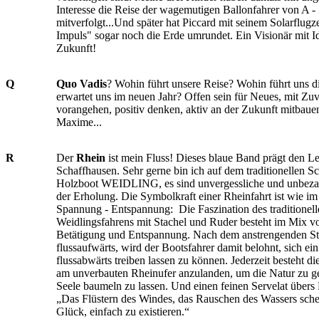
Interesse die Reise der wagemutigen Ballonfahrer von A -
mitverfolgt...Und später hat Piccard mit seinem Solarflugz
Impuls" sogar noch die Erde umrundet. Ein Visionär mit Id
Zukunft!
Q
Quo Vadis
? Wohin führt unsere Reise? Wohin führt uns 
erwartet uns im neuen Jahr? Offen sein für Neues, mit Zuv
vorangehen, positiv denken, aktiv an der Zukunft mitbauen
Maxime...
R
Der
Rhein
ist mein Fluss! Dieses blaue Band prägt den 
Schaffhausen. Sehr gerne bin ich auf dem traditionellen S
Holzboot WEIDLING, es sind unvergessliche und unbeza
der Erholung. Die Symbolkraft einer Rheinfahrt ist wie im
Spannung - Entspannung: Die Faszination des traditionell
Weidlingsfahrens mit Stachel und Ruder besteht im Mix vo
Betätigung und Entspannung. Nach dem anstrengenden St
flussaufwärts, wird der Bootsfahrer damit belohnt, sich ei
flussabwärts treiben lassen zu können. Jederzeit besteht di
am unverbauten Rheinufer anzulanden, um die Natur zu g
Seele baumeln zu lassen. Und einen feinen Servelat übers 
„Das Flüstern des Windes, das Rauschen des Wassers sch
Glück, einfach zu existieren.“