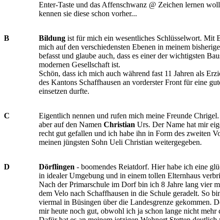
Enter-Taste und das Affenschwanz @ Zeichen lernen wolle
kennen sie diese schon vorher...
B
Bildung
ist für mich ein wesentliches Schlüsselwort. Mit 
mich auf den verschiedensten Ebenen in meinem bisherig
befasst und glaube auch, dass es einer der wichtigsten Bau
modernen Gesellschaft ist.
Schön, dass ich mich auch während fast 11 Jahren als Erz
des Kantons Schaffhausen an vorderster Front für eine gu
einsetzen durfte.
C
Eigentlich nennen und rufen mich meine Freunde Chrigel. 
aber auf den Namen
Christian
Urs. Der Name hat mir eig
recht gut gefallen und ich habe ihn in Form des zweiten 
meinen jüngsten Sohn Ueli Christian weitergegeben.
D
Dörflingen
- boomendes Reiatdorf. Hier habe ich eine gl
in idealer Umgebung und in einem tollen Elternhaus verbr
Nach der Primarschule im Dorf bin ich 8 Jahre lang vier m
dem Velo nach Schaffhausen in die Schule geradelt. So bi
viermal in Büsingen über die Landesgrenze gekommen. Dör
mir heute noch gut, obwohl ich ja schon lange nicht mehr
Dafür hat es an meinem jetzigen Wohnort Stetten deutlich