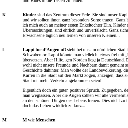
und Blues in die Tasten zu hauen.
K
Kinder
sind das Zentrum dieser Erde. Sie sind unser Kapit
und wir sollten ihnen ganz besonders Sorge tragen. Ganz 
ich mich auch an meiner ersten Enkeltochter Elin. Kinder 
Überraschungen, sind ehrlich und unverfälscht. Ganz sich
Erwachsene täglich neu lernen von unseren Kleinen...
L
Lappi tue d’Augen uf!
steht bei uns am nördlichen Stadt
Schwabentor. Lappi könnte man vielleicht etwas frei mit 
übersetzen. Aber Hilfe, gen Norden liegt ja Deutschland.
wohl nicht unsere Freunde und Nachbarn damit gemeint s
Geschichte dahinter: Man wollte der Landbevölkerung, die
Karren in die Stadt auf den Markt zogen, anzeigen, dass si
Stadt mit mehr Verkehr angekommen seien!
Eigentlich doch ein guter, positiver Spruch. Zugegeben, d
man weglassen. Aber die Augen sollten wir alle vermehrt 
an den schönen Dingen des Lebens freuen. Dies nicht zu tu
doch das Leben wirklich zu kurz...
M
M wie Menschen