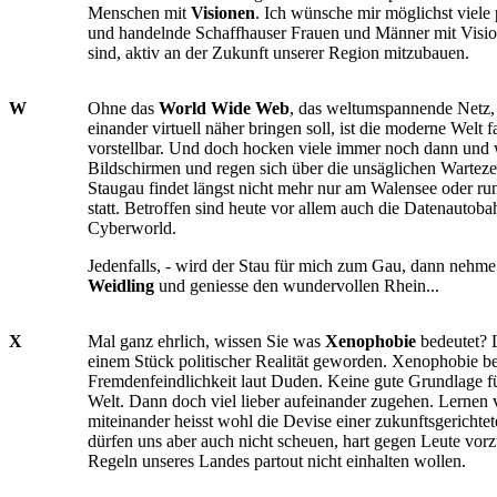
Menschen mit
Visionen
. Ich wünsche mir möglichst viele
und handelnde Schaffhauser Frauen und Männer mit Vision
sind, aktiv an der Zukunft unserer Region mitzubauen.
W
Ohne das
World Wide Web
, das weltumspannende Netz
einander virtuell näher bringen soll, ist die moderne Welt f
vorstellbar. Und doch hocken viele immer noch dann und 
Bildschirmen und regen sich über die unsäglichen Warteze
Staugau findet längst nicht mehr nur am Walensee oder r
statt. Betroffen sind heute vor allem auch die Datenautoba
Cyberworld.
Jedenfalls, - wird der Stau für mich zum Gau, dann nehme
Weidling
und geniesse den wundervollen Rhein...
X
Mal ganz ehrlich, wissen Sie was
Xenophobie
bedeutet? 
einem Stück politischer Realität geworden. Xenophobie b
Fremdenfeindlichkeit laut Duden. Keine gute Grundlage für
Welt. Dann doch viel lieber aufeinander zugehen. Lernen
miteinander heisst wohl die Devise einer zukunftsgerichte
dürfen uns aber auch nicht scheuen, hart gegen Leute vorz
Regeln unseres Landes partout nicht einhalten wollen.