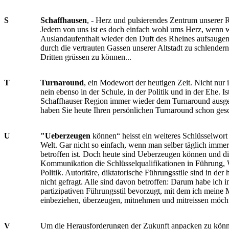
S
Schaffhausen
, - Herz und pulsierendes Zentrum unserer
Jedem von uns ist es doch einfach wohl ums Herz, wenn 
Auslandaufenthalt wieder den Duft des Rheines aufsauge
durch die vertrauten Gassen unserer Altstadt zu schlender
Dritten grüssen zu können...
T
Turnaround
, ein Modewort der heutigen Zeit. Nicht nur i
nein ebenso in der Schule, in der Politik und in der Ehe. Is
Schaffhauser Region immer wieder dem Turnaround ausge
haben Sie heute Ihren persönlichen Turnaround schon ges
U
"Ueberzeugen
können“ heisst ein weiteres Schlüsselwort
Welt. Gar nicht so einfach, wenn man selber täglich imme
betroffen ist. Doch heute sind Ueberzeugen können und di
Kommunikation die Schlüsselqualifikationen in Führung, 
Politik. Autoritäre, diktatorische Führungsstile sind in der 
nicht gefragt. Alle sind davon betroffen: Darum habe ich 
partizipativen Führungsstil bevorzugt, mit dem ich meine 
einbeziehen, überzeugen, mitnehmen und mitreissen möch
V
Um die Herausforderungen der Zukunft anpacken zu könn