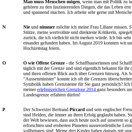
Man muss Menschen mögen
, wenn man mit Politik zu 
gehören zu den faszinierenden Dingen, die das Leben erst r
und spannend machen. Ich arbeite sehr gerne mit Mensc
N
Nie
und
nimmer
möchte ich meine Frau Liliane missen. Si
Stütze, meine wertvollste und direkteste Kritikerin, spiege
zurück, die ich vielleicht nicht merken würde. Ich bin sehr
einander gefunden haben. Im August 2019 konnten wir un
Hochzeitstag feiern.
O
O wie Offene Grenze
- die Schaffhauserinnen und Schaff
täglich mit der Grenze und sind eigentlich bekannt für ihr
und ihren offenen Blick auch über Grenzen hinweg. Als S
"Aussenminister" konnte ich oft die Grenzen überschreite
Symbolik haben Grenzsteine für Sie ganz persönlich? Ich 
meiner
erlebnisreichen Grenztour 2014
ganz besonders un
Landesgrenze erfahren dürfen!
P
Der Schweizer Bertrand
Piccard
und sein englischer Freu
sind Helden, die immer an ihren Erfolg geglaubt haben. S
der Welt bewiesen, dass auch heute noch auf unserem so g
erforschten und eroberten Planeten ausserordentliche Leis
vollbringen sind. Meine drei Kinder haben damals mit un