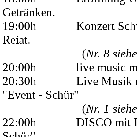
Getränken.
19:00h Konzert Schwyzer
Reiat.
(
Nr. 8 sieh
20:00h live music mit "
20:30h Live Musik mit "
"Event - Schür"
(
Nr. 1 sieh
22:00h DISCO mit DJ Ol
Schür"