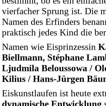
bestimmt, ob es ein einfache
vierfacher Sprung ist. Die
Namen des Erfinders benann
praktisch jedes Kind die b
Namen wie Eisprinzessin
K
Biellmann, Stéphane Lam
Ljudmila Beloussowa / O
Kilius / Hans-Jürgen Bäu
Eiskunstlaufen ist heute ex
dynamische Entwicklung
s