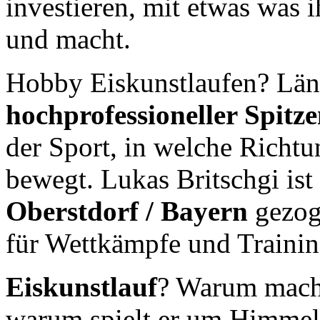
investieren, mit etwas was 
und macht.
Hobby Eiskunstlaufen? Läng
hochprofessioneller Spitz
der Sport, in welche Richtu
bewegt. Lukas Britschgi is
Oberstdorf / Bayern
gezoge
für Wettkämpfe und Trainin
Eiskunstlauf
? Warum macht
warum spielt er um Himmels