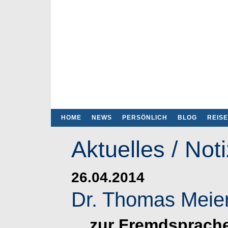
HOME
NEWS
PERSÖNLICH
BLOG
REIS
Aktuelles / Not
26.04.2014
Dr. Thomas Meie
....zur Fremdsprach